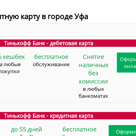
итную карту в городе Уфа
Тинькофф Банк - дебетовая карта
% кешбек
бесплатное
Снятие
Офор
за любые
обслуживание
наличных
онл
покупки
без
комиссии
в любых
банкоматах
Тинькофф Банк - кредитная карта
до 55 дней
бесплатное
Оформи