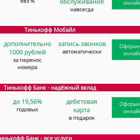
без %
обслуживание
онлай
навсегда
Тинькофф Мобайл
дополнительно
запись звонков
Оформи
1000 рублей
автоматически
онлай
за перенос
номера
Тинькофф Банк - надёжный вклад
до 19,56%
дебетовая
Оформи
годовых
карта
онлай
в подарок
инькофф Банк - все услуги