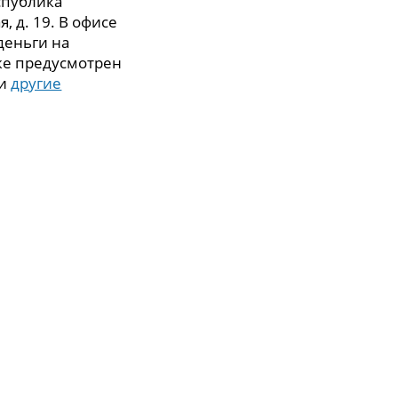
спублика
я, д. 19. В офисе
деньги на
же предусмотрен
 и
другие