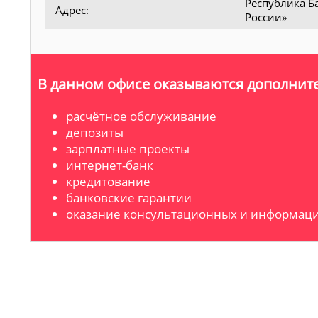
Республика Ба
Адрес:
России»
В данном офисе оказываются дополните
расчётное обслуживание
депозиты
зарплатные проекты
интернет-банк
кредитование
банковские гарантии
оказание консультационных и информаци