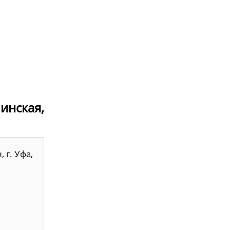
линская,
 г. Уфа,