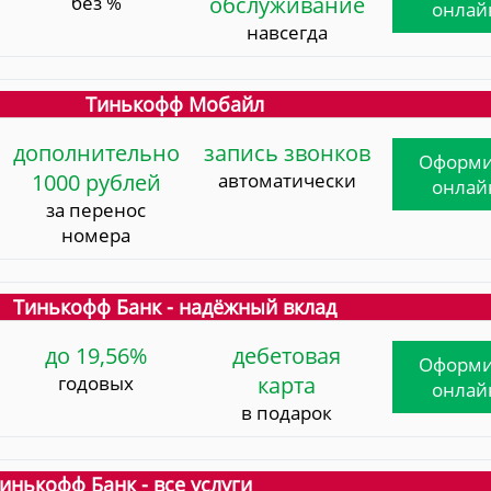
без %
обслуживание
онлай
навсегда
Тинькофф Мобайл
дополнительно
запись звонков
Оформи
1000 рублей
автоматически
онлай
за перенос
номера
Тинькофф Банк - надёжный вклад
до 19,56%
дебетовая
Оформи
годовых
карта
онлай
в подарок
инькофф Банк - все услуги