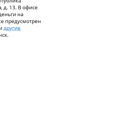
спублика
, д. 13. В офисе
деньги на
же предусмотрен
 и
другие
нск.