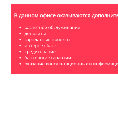
В данном офисе оказываются дополните
расчётное обслуживание
депозиты
зарплатные проекты
интернет-банк
кредитование
банковские гарантии
оказание консультационных и информаци