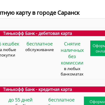
итную карту в городе Саранск
Тинькофф Банк - дебетовая карта
% кешбек
бесплатное
Снятие
Офор
за любые
обслуживание
наличных
онл
покупки
без
комиссии
в любых
банкоматах
Тинькофф Банк - кредитная карта
до 55 дней
бесплатное
Оформи