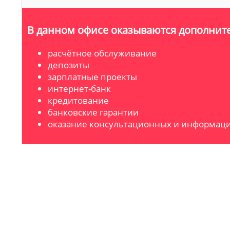
В данном офисе оказываются дополните
расчётное обслуживание
депозиты
зарплатные проекты
интернет-банк
кредитование
банковские гарантии
оказание консультационных и информаци