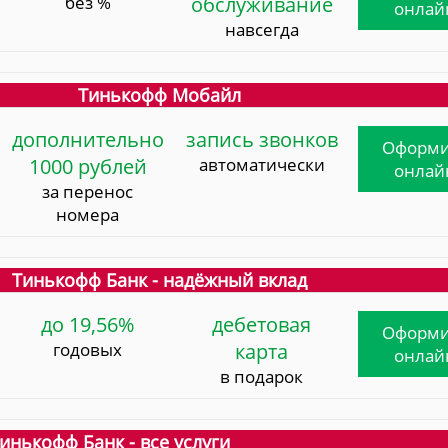
без %
обслуживание
онлай
навсегда
Тинькофф Мобайл
дополнительно
запись звонков
Оформи
1000 рублей
автоматически
онлай
за перенос
номера
Тинькофф Банк - надёжный вклад
до 19,56%
дебетовая
Оформи
годовых
карта
онлай
в подарок
инькофф Банк - все услуги