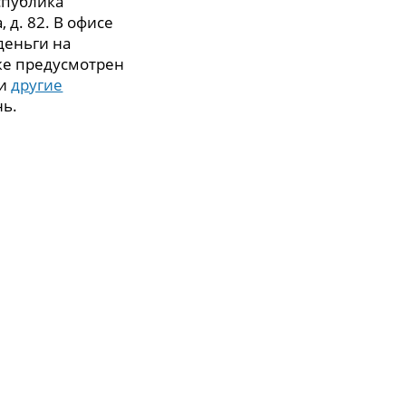
спублика
, д. 82. В офисе
деньги на
же предусмотрен
 и
другие
нь.