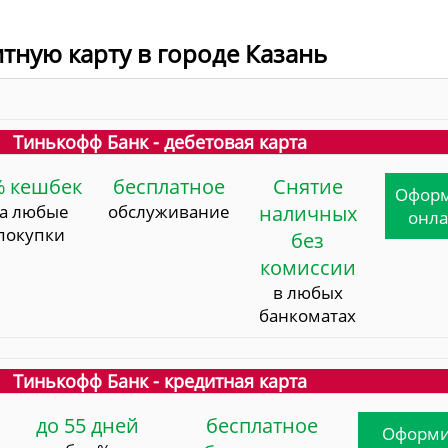
итную карту в городе Казань
Тинькофф Банк - дебетовая карта
% кешбек
бесплатное
Снятие
Офор
за любые
обслуживание
наличных
онл
покупки
без
комиссии
в любых
банкоматах
Тинькофф Банк - кредитная карта
до 55 дней
бесплатное
Оформи