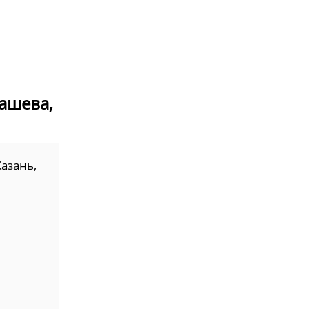
машева,
азань,