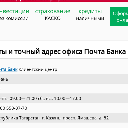
нвестиции
страхование
кредиты
Офор
ез комиссии
КАСКО
наличными
онл
ты и точный адрес офиса Почта Банка
чта Банк
Клиентский центр
зань
т
-пт.: 09:00—21:00 сб., вс.: 10:00—17:00
800 550-07-70
спублика Татарстан, г. Казань, просп. Ямашева, д. 82