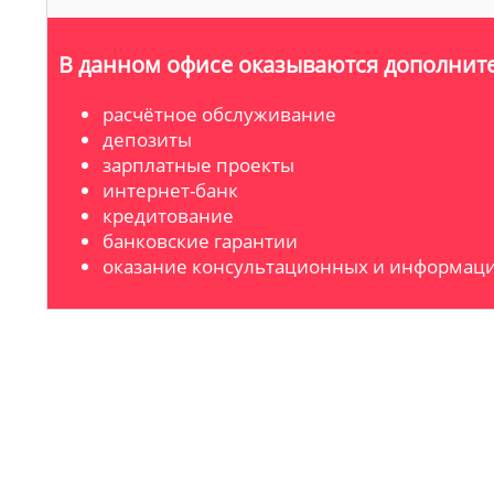
В данном офисе оказываются дополните
расчётное обслуживание
депозиты
зарплатные проекты
интернет-банк
кредитование
банковские гарантии
оказание консультационных и информаци