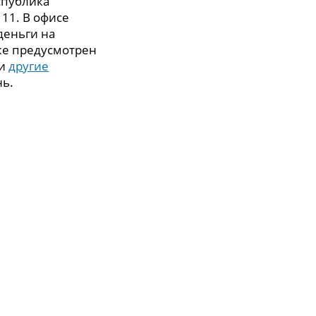
спублика
. 11. В офисе
деньги на
же предусмотрен
 и
другие
нь.