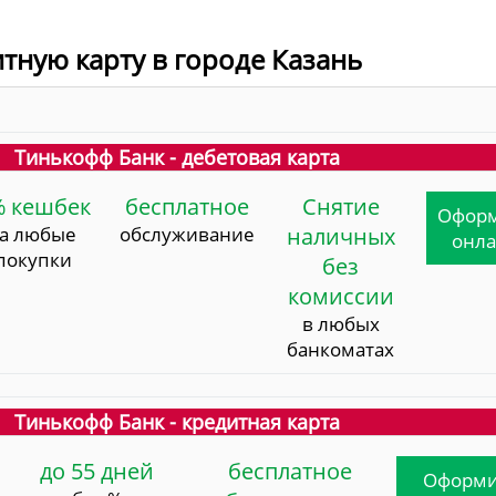
итную карту в городе Казань
Тинькофф Банк - дебетовая карта
% кешбек
бесплатное
Снятие
Офор
за любые
обслуживание
наличных
онл
покупки
без
комиссии
в любых
банкоматах
Тинькофф Банк - кредитная карта
до 55 дней
бесплатное
Оформи