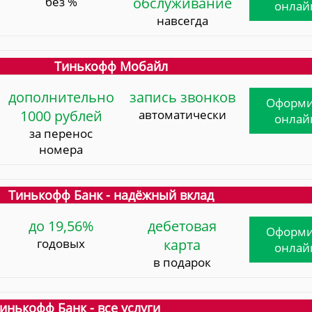
без %
обслуживание
онлай
навсегда
Тинькофф Мобайл
дополнительно
запись звонков
Оформи
1000 рублей
автоматически
онлай
за перенос
номера
Тинькофф Банк - надёжный вклад
до 19,56%
дебетовая
Оформи
годовых
карта
онлай
в подарок
инькофф Банк - все услуги