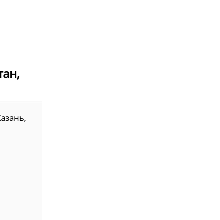
тан,
азань,