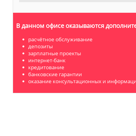
В данном офисе оказываются дополните
расчётное обслуживание
депозиты
зарплатные проекты
интернет-банк
кредитование
банковские гарантии
оказание консультационных и информаци