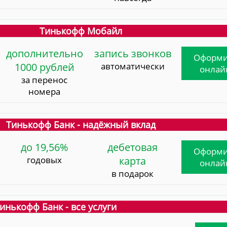
Тинькофф Мобайл
дополнительно
запись звонков
Оформи
1000 рублей
автоматически
онлай
за перенос
номера
Тинькофф Банк - надёжный вклад
до 19,56%
дебетовая
Оформи
годовых
карта
онлай
в подарок
инькофф Банк - все услуги