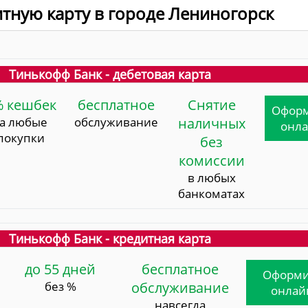
итную карту в городе Лениногорск
Тинькофф Банк - дебетовая карта
% кешбек
бесплатное
Снятие
Офор
за любые
обслуживание
наличных
онл
покупки
без
комиссии
в любых
банкоматах
Тинькофф Банк - кредитная карта
до 55 дней
бесплатное
Оформи
без %
обслуживание
онлай
навсегда