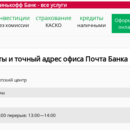
инькофф Банк - все услуги
нвестиции
страхование
кредиты
Офор
ез комиссии
КАСКО
наличными
онл
ты и точный адрес офиса Почта Банка
тский центр
ны
8:00 перерыв: 13:00—14:00