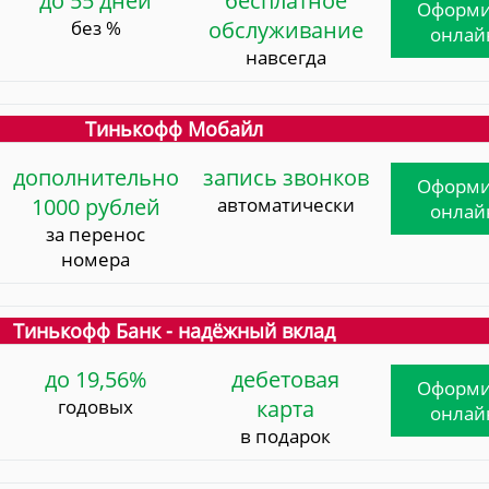
до 55 дней
бесплатное
Оформи
без %
обслуживание
онлай
навсегда
Тинькофф Мобайл
дополнительно
запись звонков
Оформи
1000 рублей
автоматически
онлай
за перенос
номера
Тинькофф Банк - надёжный вклад
до 19,56%
дебетовая
Оформи
годовых
карта
онлай
в подарок