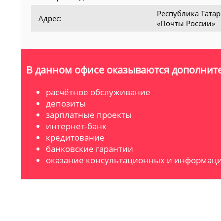
Республика Татар
Адрес:
«Почты России»
В данном офисе оказываются дополните
расчётное обслуживание
депозиты
зарплатные проекты
интернет-банк
кредитование
банковские гарантии
оказание консультационных и информаци