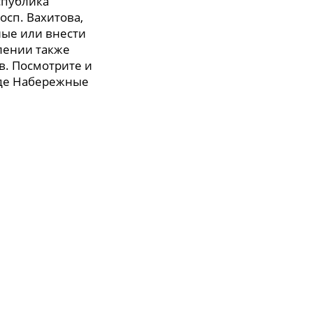
спублика
осп. Вахитова,
ные или внести
елении также
в. Посмотрите и
де Набережные