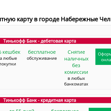
дитную карту в городе Набережные Че
Тинькофф Банк - дебетовая карта
% кешбек
бесплатное
Снятие
Офор
за любые
обслуживание
наличных
онл
покупки
без
комиссии
в любых
банкоматах
Тинькофф Банк - кредитная карта