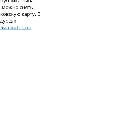
спублика Тыва,
се можно снять
ковскую карту. В
дус для
илиалы Почта