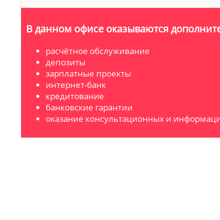
В данном офисе оказываются дополните
расчётное обслуживание
депозиты
зарплатные проекты
интернет-банк
кредитование
банковские гарантии
оказание консультационных и информаци