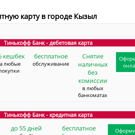
итную карту в городе Кызыл
Тинькофф Банк - дебетовая карта
% кешбек
бесплатное
Снятие
Офор
за любые
обслуживание
наличных
онл
покупки
без
комиссии
в любых
банкоматах
Тинькофф Банк - кредитная карта
до 55 дней
бесплатное
Оформи