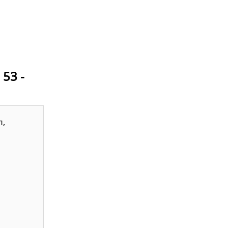
 53 -
л,