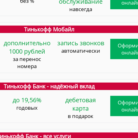
без %
обслуживание
онлай
навсегда
Тинькофф Мобайл
дополнительно
запись звонков
Оформи
1000 рублей
автоматически
онлай
за перенос
номера
Тинькофф Банк - надёжный вклад
до 19,56%
дебетовая
Оформи
годовых
карта
онлай
в подарок
инькофф Банк - все услуги