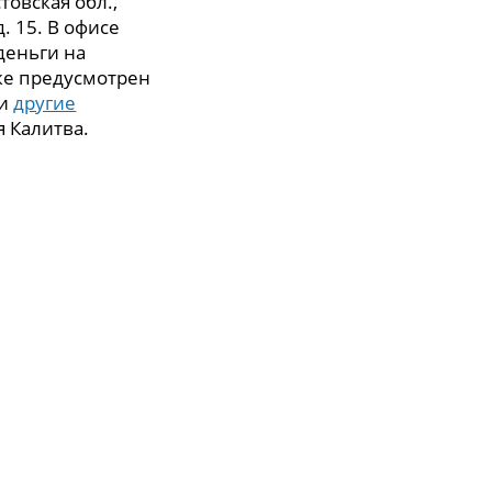
товская обл.,
д. 15. В офисе
деньги на
же предусмотрен
 и
другие
я Калитва.