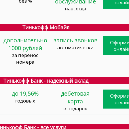
без %
обслуживание
онлай
навсегда
Тинькофф Мобайл
дополнительно
запись звонков
Оформи
1000 рублей
автоматически
онлай
за перенос
номера
Тинькофф Банк - надёжный вклад
до 19,56%
дебетовая
Оформи
годовых
карта
онлай
в подарок
инькофф Банк - все услуги