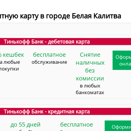
итную карту в городе Белая Калитва
Тинькофф Банк - дебетовая карта
% кешбек
бесплатное
Снятие
Офор
за любые
обслуживание
наличных
онл
покупки
без
комиссии
в любых
банкоматах
Тинькофф Банк - кредитная карта
до 55 дней
бесплатное
Оформи