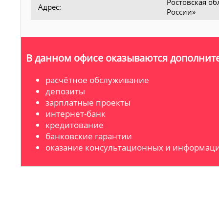
Ростовская обл
Адрес:
России»
В данном офисе оказываются дополните
расчётное обслуживание
депозиты
зарплатные проекты
интернет-банк
кредитование
банковские гарантии
оказание консультационных и информаци