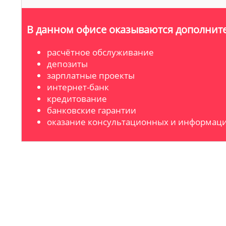
В данном офисе оказываются дополните
расчётное обслуживание
депозиты
зарплатные проекты
интернет-банк
кредитование
банковские гарантии
оказание консультационных и информаци