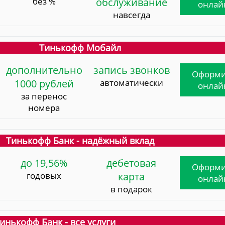
без %
обслуживание
онлай
навсегда
Тинькофф Мобайл
дополнительно
запись звонков
Оформи
1000 рублей
автоматически
онлай
за перенос
номера
Тинькофф Банк - надёжный вклад
до 19,56%
дебетовая
Оформи
годовых
карта
онлай
в подарок
инькофф Банк - все услуги