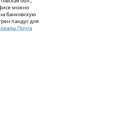
товская обл.,
 офисе можно
 на банковскую
трен пандус для
илиалы Почта