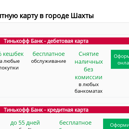
итную карту в городе Шахты
Тинькофф Банк - дебетовая карта
% кешбек
бесплатное
Снятие
Офор
за любые
обслуживание
наличных
онл
покупки
без
комиссии
в любых
банкоматах
Тинькофф Банк - кредитная карта
до 55 дней
бесплатное
Оформи