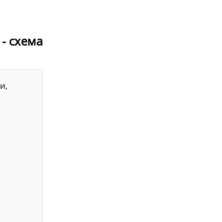
 - схема
и,