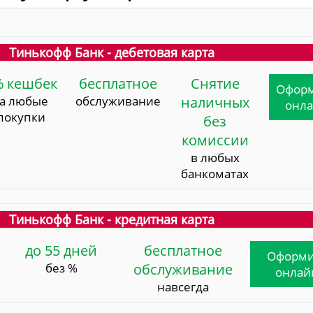
Тинькофф Банк - дебетовая карта
% кешбек
бесплатное
Снятие
Офор
за любые
обслуживание
наличных
онл
покупки
без
комиссии
в любых
банкоматах
Тинькофф Банк - кредитная карта
до 55 дней
бесплатное
Оформи
без %
обслуживание
онлай
навсегда