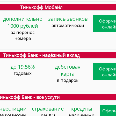
Тинькофф Мобайл
дополнительно
запись звонков
Оформи
1000 рублей
автоматически
онлай
за перенос
номера
Тинькофф Банк - надёжный вклад
до 19,56%
дебетовая
Оформи
годовых
карта
онлай
в подарок
инькофф Банк - все услуги
нвестиции
страхование
кредиты
Офор
ез комиссии
КАСКО
наличными