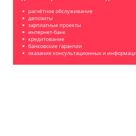
расчётное обслуживание
депозиты
зарплатные проекты
интернет-банк
кредитование
банковские гарантии
оказание консультационных и информаци