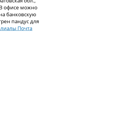
атовская обл.,
. В офисе можно
 на банковскую
трен пандус для
илиалы Почта