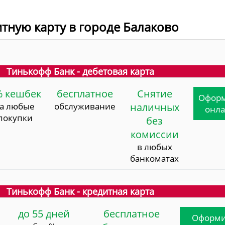
итную карту в городе Балаково
Тинькофф Банк - дебетовая карта
% кешбек
бесплатное
Снятие
Офор
за любые
обслуживание
наличных
онл
покупки
без
комиссии
в любых
банкоматах
Тинькофф Банк - кредитная карта
до 55 дней
бесплатное
Оформи