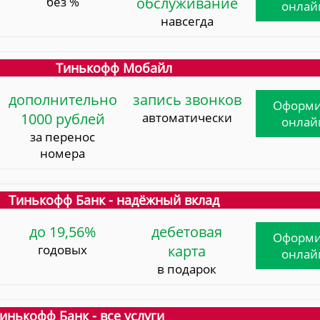
без %
обслуживание
онлай
навсегда
Тинькофф Мобайл
дополнительно
запись звонков
Оформи
1000 рублей
автоматически
онлай
за перенос
номера
Тинькофф Банк - надёжный вклад
до 19,56%
дебетовая
Оформи
годовых
карта
онлай
в подарок
инькофф Банк - все услуги