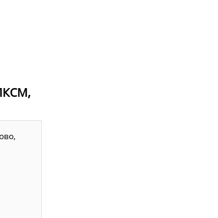
ВЛКСМ,
ово,