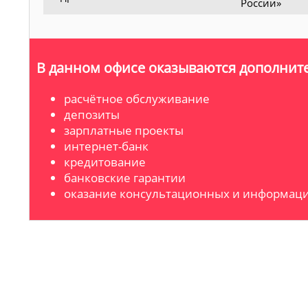
России»
В данном офисе оказываются дополните
расчётное обслуживание
депозиты
зарплатные проекты
интернет-банк
кредитование
банковские гарантии
оказание консультационных и информаци