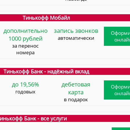
Тинькофф Мобайл
дополнительно
запись звонков
Оформи
1000 рублей
автоматически
онлай
за перенос
номера
Тинькофф Банк - надёжный вклад
до 19,56%
дебетовая
Оформи
годовых
карта
онлай
в подарок
инькофф Банк - все услуги