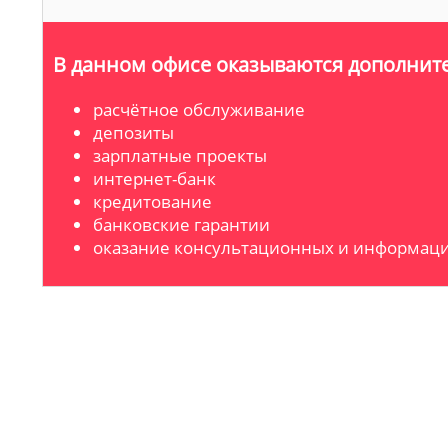
В данном офисе оказываются дополните
расчётное обслуживание
депозиты
зарплатные проекты
интернет-банк
кредитование
банковские гарантии
оказание консультационных и информаци