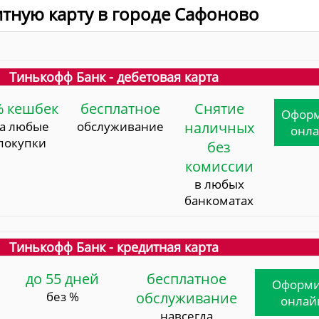
итную карту в городе Сафоново
Тинькофф Банк - дебетовая карта
% кешбек
бесплатное
Снятие
Офор
за любые
обслуживание
наличных
онл
покупки
без
комиссии
в любых
банкоматах
Тинькофф Банк - кредитная карта
до 55 дней
бесплатное
Оформи
без %
обслуживание
онлай
навсегда