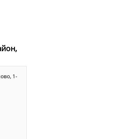
айон,
ово, 1-