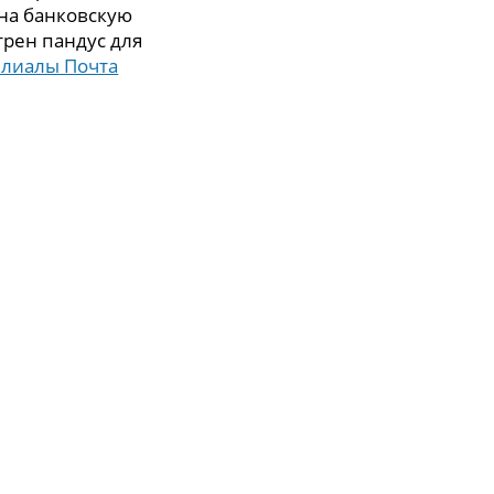
 на банковскую
трен пандус для
илиалы Почта