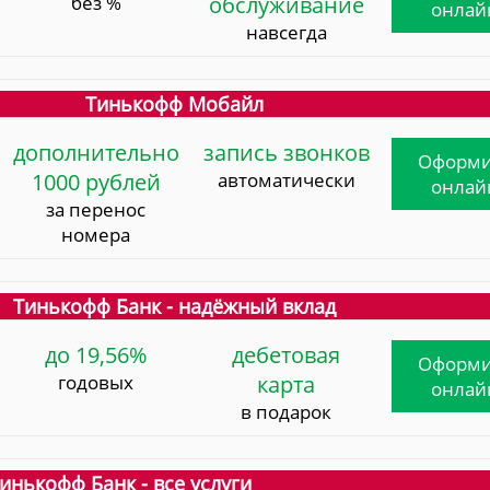
без %
обслуживание
онлай
навсегда
Тинькофф Мобайл
дополнительно
запись звонков
Оформи
1000 рублей
автоматически
онлай
за перенос
номера
Тинькофф Банк - надёжный вклад
до 19,56%
дебетовая
Оформи
годовых
карта
онлай
в подарок
инькофф Банк - все услуги