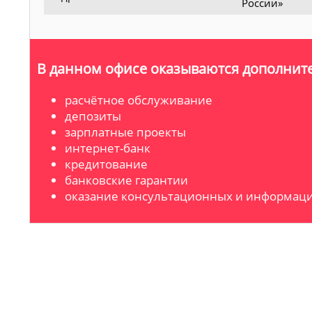
России»
В данном офисе оказываются дополните
расчётное обслуживание
депозиты
зарплатные проекты
интернет-банк
кредитование
банковские гарантии
оказание консультационных и информаци