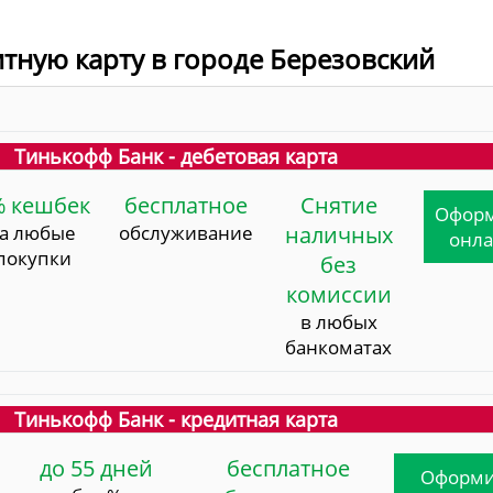
итную карту в городе Березовский
Тинькофф Банк - дебетовая карта
% кешбек
бесплатное
Снятие
Офор
за любые
обслуживание
наличных
онл
покупки
без
комиссии
в любых
банкоматах
Тинькофф Банк - кредитная карта
до 55 дней
бесплатное
Оформи