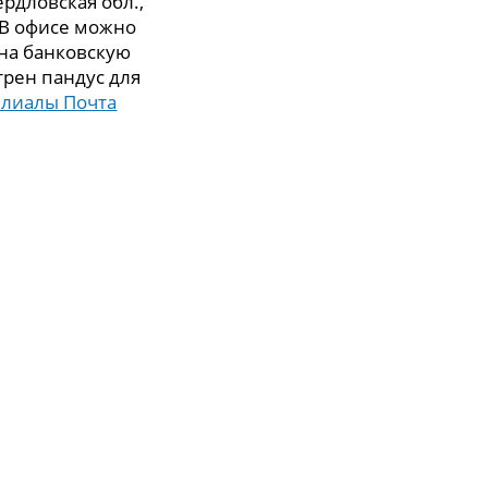
рдловская обл.,
. В офисе можно
 на банковскую
трен пандус для
илиалы Почта