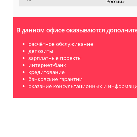
России»
В данном офисе оказываются дополните
расчётное обслуживание
депозиты
зарплатные проекты
интернет-банк
кредитование
банковские гарантии
оказание консультационных и информаци