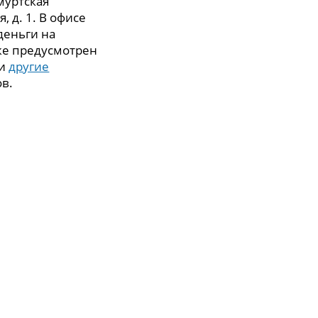
муртская
, д. 1. В офисе
деньги на
же предусмотрен
 и
другие
ов.