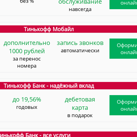
без %
обслуживание
онлай
навсегда
Тинькофф Мобайл
дополнительно
запись звонков
Оформи
1000 рублей
автоматически
онлай
за перенос
номера
Тинькофф Банк - надёжный вклад
до 19,56%
дебетовая
Оформи
годовых
карта
онлай
в подарок
инькофф Банк - все услуги