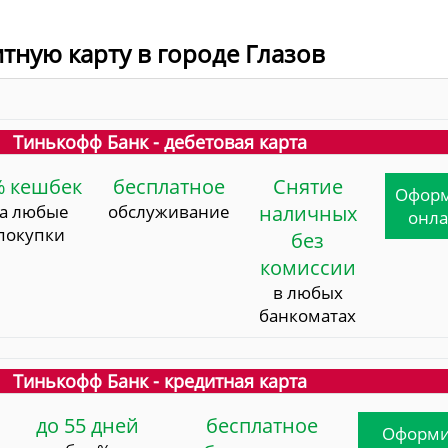
итную карту в городе Глазов
Тинькофф Банк - дебетовая карта
% кешбек
бесплатное
Снятие
Офор
за любые
обслуживание
наличных
онл
покупки
без
комиссии
в любых
банкоматах
Тинькофф Банк - кредитная карта
до 55 дней
бесплатное
Оформи