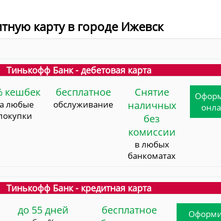
итную карту в городе Ижевск
Тинькофф Банк - дебетовая карта
% кешбек
бесплатное
Снятие
Офор
за любые
обслуживание
наличных
онл
покупки
без
комиссии
в любых
банкоматах
Тинькофф Банк - кредитная карта
до 55 дней
бесплатное
Оформи