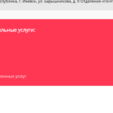
спублика, г. Ижевск, ул. Барышникова, д. 9 Отделение «Поч
льные услуги:
онных услуг