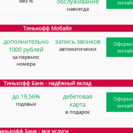
без %
обслуживание
онлай
навсегда
Тинькофф Мобайл
дополнительно
запись звонков
Оформи
1000 рублей
автоматически
онлай
за перенос
номера
Тинькофф Банк - надёжный вклад
до 19,56%
дебетовая
Оформи
годовых
карта
онлай
в подарок
инькофф Банк - все услуги