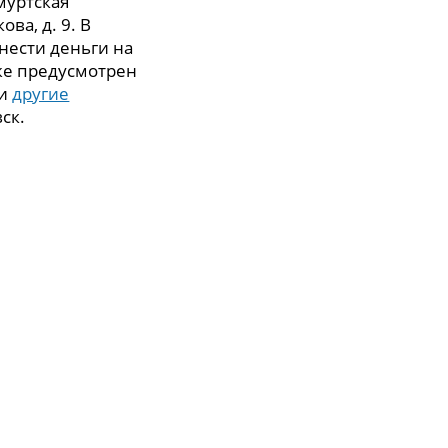
муртская
ва, д. 9. В
нести деньги на
же предусмотрен
 и
другие
ск.