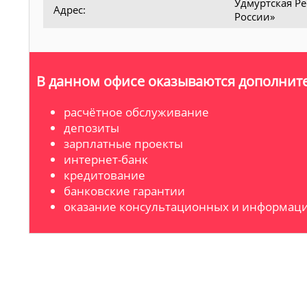
Удмуртская Ре
Адрес:
России»
В данном офисе оказываются дополните
расчётное обслуживание
депозиты
зарплатные проекты
интернет-банк
кредитование
банковские гарантии
оказание консультационных и информаци