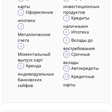
карты
инвестиционных
Оформление
продуктов
Кредиты
ипотеки
наличными
Ипотека
Металлические
счета
Вклады до
востребования
Моментальный
Срочные
выпуск карт
вклады
Аренда
Автокредиты
индивидуальных
Кредитные
банковских
карты
сейфов